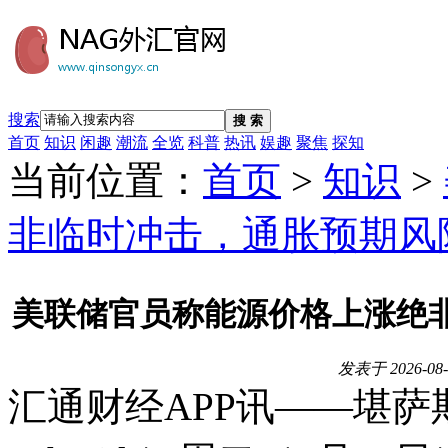
搜索
搜 索
首页
知识
闲趣
潮流
全览
科普
热讯
娱趣
聚焦
探知
当前位置：
首页
>
知识
>
非临时冲击，通胀预期风
美联储官员称能源价格上涨绝
发表于
2026-08-
汇通财经APP讯——堪萨斯