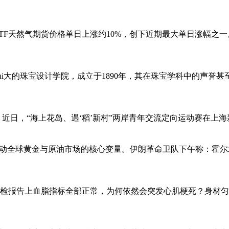
基准TTF天然气期货价格单日上涨约10%，创下近期最大单日涨幅
洲zui大的珠宝设计学院，成立于1890年，其在珠宝学科中的
 近日，“海上花岛、遇‘稻’新村”两岸青年交流定向运动赛在上海
搅动全球黄金与原油市场的核心变量。伊朗革命卫队下午称：霍尔
婷）体检报告上血脂指标全部正常，为何依然会突发心肌梗死？身