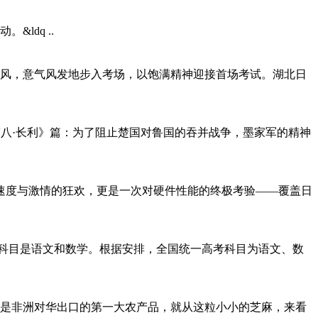
ldq ..
与清风，意气风发地步入考场，以饱满精神迎接首场考试。湖北日
览第八·长利》篇：为了阻止楚国对鲁国的吞并战争，墨家军的精神
场速度与激情的狂欢，更是一次对硬件性能的终极考验——覆盖日
的考试科目是语文和数学。根据安排，全国统一高考科目为语文、数
麻是非洲对华出口的第一大农产品，就从这粒小小的芝麻，来看