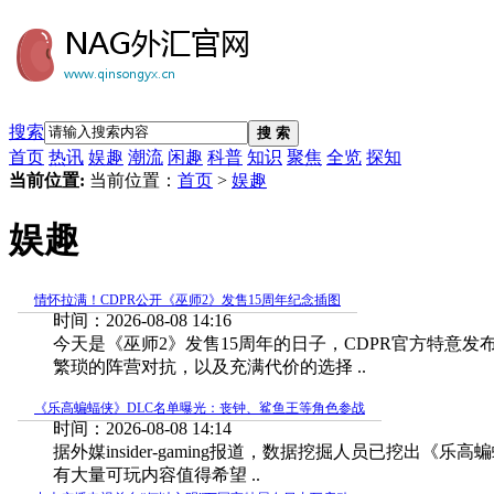
搜索
搜 索
首页
热讯
娱趣
潮流
闲趣
科普
知识
聚焦
全览
探知
当前位置:
当前位置：
首页
>
娱趣
娱趣
情怀拉满！CDPR公开《巫师2》发售15周年纪念插图
时间：2026-08-08 14:16
今天是《巫师2》发售15周年的日子，CDPR官方特意
繁琐的阵营对抗，以及充满代价的选择 ..
《乐高蝙蝠侠》DLC名单曝光：丧钟、鲨鱼王等角色参战
时间：2026-08-08 14:14
据外媒insider-gaming报道，数据挖掘人员已
有大量可玩内容值得希望 ..