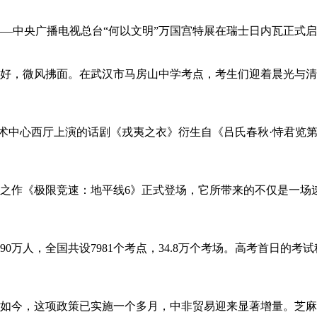
—中央广播电视总台“何以文明”万国宫特展在瑞士日内瓦正式启动。&
天气晴好，微风拂面。在武汉市马房山中学考点，考生们迎着晨光
北京艺术中心西厅上演的话剧《戎夷之衣》衍生自《吕氏春秋·恃君
标杆之作《极限竞速：地平线6》正式登场，它所带来的不仅是一
290万人，全国共设7981个考点，34.8万个考场。高考首日
措。如今，这项政策已实施一个多月，中非贸易迎来显著增量。芝