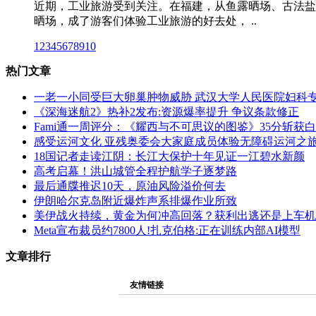
近期，工业旅游受到关注。在福建，从鱼露晒场、古法盐
晒场，成了游客们体验工业旅游的好去处， ..
1
2
3
4
5
6
7
8
9
10
热门文章
一老一小同受巨大卵巢肿物威胁 武汉大学人民医院妇科
《深海迷航2》热补2发布:资源爆率提升 争议条款修正
Fami通一周评分：《耀西与不可思议的图鉴》35分斩获
感受运河文化 亚残奥委会大家庭成员体验无障碍运河之
18国记者走读江阴：长江大保护十年见证一江碧水新颜
高考启幕！洪山城管全程护航学子逐梦路
最后通牒推迟10天，原油风险溢价何去
伊朗哈尔克岛附近爆炸声系排爆作业所致
美伊战火持续，黄金为何冲高回落？获利出逃还是上车机
Meta宣布裁员约7800人!扎克伯格:正在训练内部AI模型
文章排行
友情链接