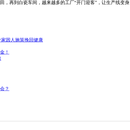
田，再到白瓷车间，越来越多的工厂“开门迎客”，让生产线变
专家因人施策挽回健康
白金！
旅
会？