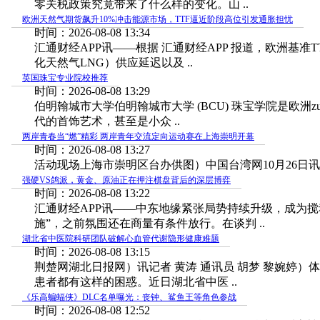
零关税政策究竟带来了什么样的变化。山 ..
欧洲天然气期货飙升10%冲击能源市场，TTF逼近阶段高位引发通胀担忧
时间：2026-08-08 13:34
汇通财经APP讯——根据 汇通财经APP 报道，欧洲
化天然气LNG）供应延迟以及 ..
英国珠宝专业院校推荐
时间：2026-08-08 13:29
伯明翰城市大学伯明翰城市大学 (BCU) 珠宝学院是欧
代的首饰艺术，甚至是小众 ..
两岸青春当“燃”精彩 两岸青年交流定向运动赛在上海崇明开幕
时间：2026-08-08 13:27
活动现场上海市崇明区台办供图）中国台湾网10月26日讯
强硬VS鸽派，黄金、原油正在押注棋盘背后的深层博弈
时间：2026-08-08 13:22
汇通财经APP讯——中东地缘紧张局势持续升级，成为
施”，之前氛围还在商量有条件放行。在谈判 ..
湖北省中医院科研团队破解心血管代谢隐形健康难题
时间：2026-08-08 13:15
荆楚网湖北日报网）讯记者 黄涛 通讯员 胡梦 黎婉
患者都有这样的困惑。近日湖北省中医 ..
《乐高蝙蝠侠》DLC名单曝光：丧钟、鲨鱼王等角色参战
时间：2026-08-08 12:52