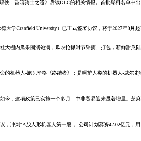
挖出《乐高蝙蝠侠：昏暗骑士之遗》后续DLC的相关情报。首批爆料名
兰菲尔德大学Cranfield University）已正式签署协议，将于20
作社大棚内瓜果圆润饱满，瓜农抢抓时节采摘、打包，新鲜甜瓜
命的机器人-施瓦辛格《终结者》；是呵护人类的机器人-威尔史
措。如今，这项政策已实施一个多月，中非贸易迎来显著增量。芝
议，冲刺"A股人形机器人第一股"。公司计划募资42.02亿元，用