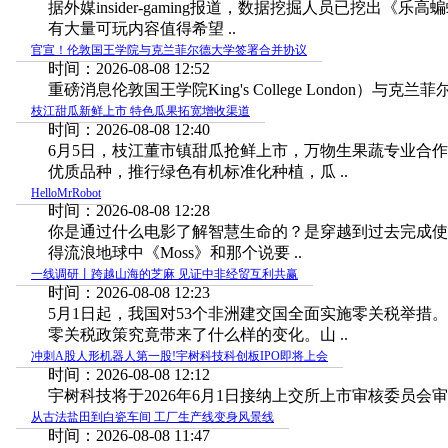
据外媒insider-gaming报道，数据挖掘人员已
有大量可玩内容值得希望 ..
官宣！伦敦国王学院与克兰菲尔德大学签署合并协议
时间：2026-08-08 12:52
重磅消息伦敦国王学院King's College London）与克
枝江甜瓜新鲜上市 特色瓜果拓宽增收渠道
时间：2026-08-08 12:40
6月5日，枝江董市镇甜瓜抢鲜上市，万物生果蔬专业合
优质品种，推行绿色有机标准化种植，瓜 ..
HelloMrRobot
时间：2026-08-08 12:28
你是通过什么电影了解智慧生命的？是穿越到过去完成使
得流浪地球中《Moss》和那个说要 ..
一线调研丨跨越山海的芝麻 见证中非经贸互利共赢
时间：2026-08-08 12:23
5月1日起，我国对53个非洲建交国全面实施零关税举
零关税政策究竟带来了什么样的变化。山 ..
冲刺A股人形机器人第一股!宇树科技科创板IPO即将上会
时间：2026-08-08 12:12
宇树科技将于2026年6月1日接纳上交所上市审核委员会审
从古法盐田到白瓷车间 工厂生产线变身风景线
时间：2026-08-08 11:47