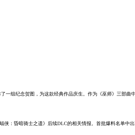
发布了一组纪念贺图，为这款经典作品庆生。作为《巫师》三部曲
挖出《乐高蝙蝠侠：昏暗骑士之遗》后续DLC的相关情报。首批爆料名