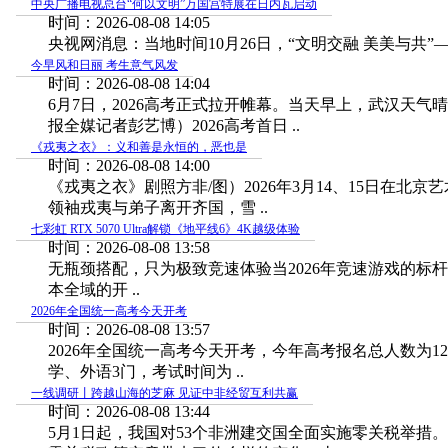
中央广播电视总台“何以文明”万国宫特展在日内瓦启动
时间：2026-08-08 14:05
央视网消息：当地时间10月26日，“文明交融 美美与共”—
今早风和日丽 考生意气风发
时间：2026-08-08 14:04
6月7日，2026高考正式拉开帷幕。当天早上，武汉
报全媒记者彭艺博）2026高考首日 ..
《戎夷之衣》：义和善是永恒的，恶也是
时间：2026-08-08 14:00
《戎夷之衣》剧照方非/图）2026年3月14、15日在
领袖戎夷与弟子离开齐国，雪 ..
七彩虹 RTX 5070 Ultra解锁《地平线6》4K越级体验
时间：2026-08-08 13:58
无瓶颈搭配，只为极致竞速体验当2026年竞速游戏的
本全域的开 ..
2026年全国统一高考今天开考
时间：2026-08-08 13:57
2026年全国统一高考今天开考，今年高考报名总人数为1
学、外语3门，考试时间为 ..
一线调研丨跨越山海的芝麻 见证中非经贸互利共赢
时间：2026-08-08 13:44
5月1日起，我国对53个非洲建交国全面实施零关税举