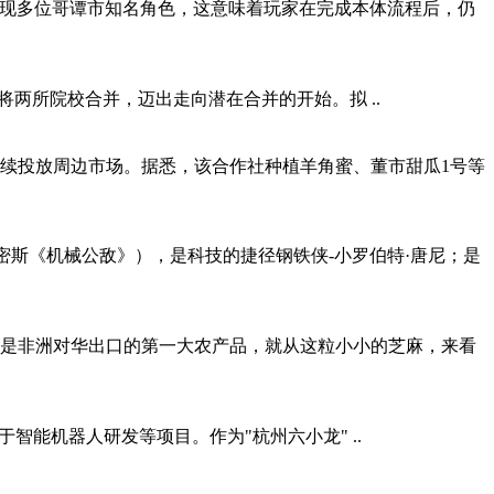
单中出现多位哥谭市知名角色，这意味着玩家在完成本体流程后，仍
27年8月起将两所院校合并，迈出走向潜在合并的开始。拟 ..
陆续投放周边市场。据悉，该合作社种植羊角蜜、董市甜瓜1号等
密斯《机械公敌》），是科技的捷径钢铁侠-小罗伯特·唐尼；是
麻是非洲对华出口的第一大农产品，就从这粒小小的芝麻，来看
于智能机器人研发等项目。作为"杭州六小龙" ..