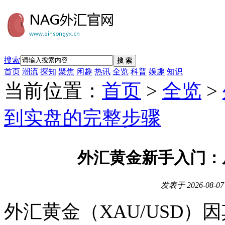
搜索
搜 索
首页
潮流
探知
聚焦
闲趣
热讯
全览
科普
娱趣
知识
当前位置：
首页
>
全览
>
到实盘的完整步骤
外汇黄金新手入门：
发表于
2026-08-07
外汇黄金（XAU/USD）