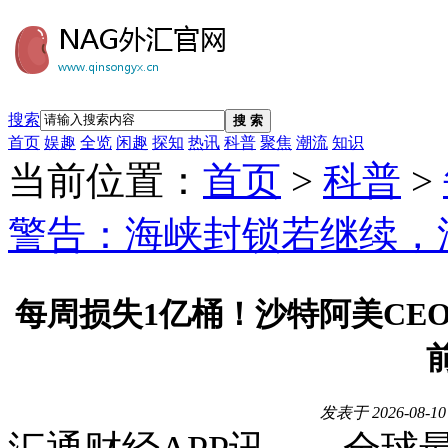
搜索
搜 索
首页
娱趣
全览
闲趣
探知
热讯
科普
聚焦
潮流
知识
当前位置：
首页
>
科普
>
警告：海峡封锁若继续，油
每周损失1亿桶！沙特阿美CEO
发表于
2026-08-10