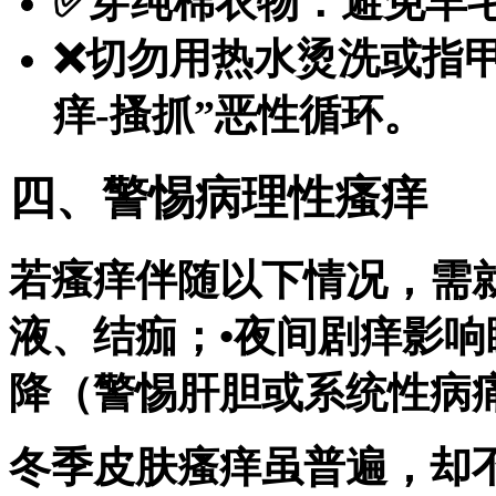
✅穿纯棉衣物：避免羊
❌切勿用热水烫洗或指
痒-搔抓”恶性循环。
四、警惕病理性瘙痒
若瘙痒伴随以下情况，需
液、结痂；•夜间剧痒影响
降（警惕肝胆或系统性病
冬季皮肤瘙痒虽普遍，却不