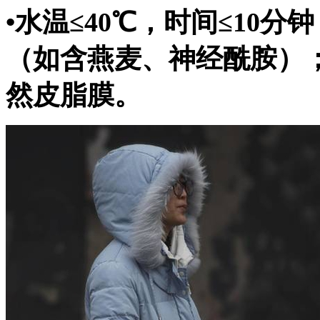
•水温≤40℃，时间≤10
（如含燕麦、神经酰胺）
然皮脂膜。