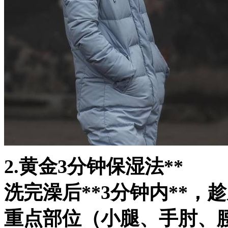
2.黄金3分钟保湿法**
洗完澡后**3分钟内**
重点部位（小腿、手肘、