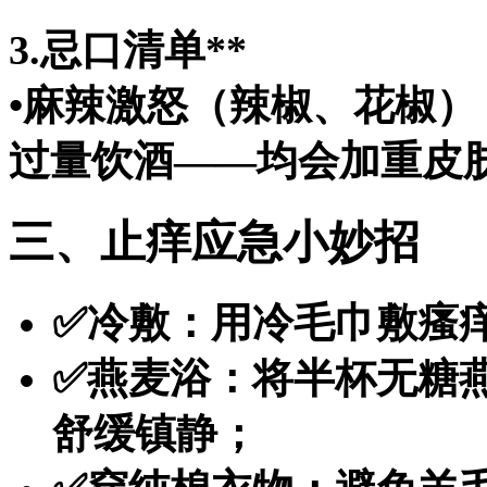
3.忌口清单**
•麻辣激怒（辣椒、花椒）
过量饮酒——均会加重皮
三、止痒应急小妙招
✅冷敷：用冷毛巾敷瘙
✅燕麦浴：将半杯无糖燕
舒缓镇静；