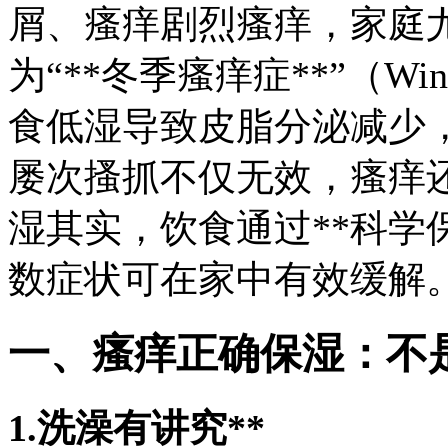
屑、瘙痒
剧烈瘙痒，家庭
为“**冬季瘙痒症**”（Wi
食低湿导致皮脂分泌减少
屡次搔抓不仅无效，瘙痒
湿其实，饮食通过**科学
数症状可在家中有效缓解
一、瘙痒正确保湿：不
1.洗澡有讲究**