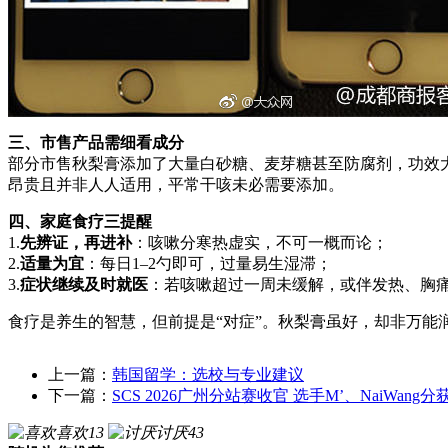
三、市售产品需细看成分
部分市售秋梨膏添加了大量白砂糖、麦芽糖甚至防腐剂，功效
昂贵且并非人人适用，平常干咳未必需要添加。
四、家庭食疗三提醒
1.
先辨证，再进补
：咳嗽分寒热虚实，不可一概而论；
2.
适量为宜
：每日1–2勺即可，过量易生湿滞；
3.
症状继续及时就医
：若咳嗽超过一周未缓解，或伴发热、胸
食疗是养生的智慧，但前提是“对症”。秋梨膏虽好，却非万能
上一篇：
韩国留学：选校与专业建议
下一篇：
SCS 2026广州分站赛收官 选手M’、NaiWan
喜欢
13
讨厌
43