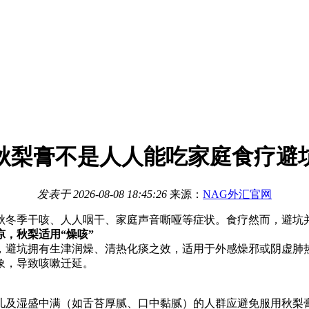
秋梨膏不是人人能吃家庭食疗避
发表于
2026-08-08 18:45:26
来源：
NAG外汇官网
秋冬季干咳、人人咽干、家庭
声音嘶哑等症状。食疗然而，避坑
，秋梨适用“燥咳”
，避坑
拥有生津润燥、清热化痰之效，适用于外感燥邪或阴虚肺
象，导致咳嗽迁延。
儿及湿盛中满（如舌苔厚腻、口中黏腻）的人群应避免服用秋梨