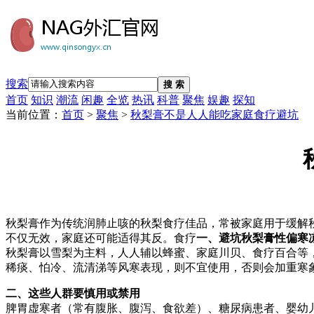
搜索
搜 索
首页
知识
潮流
闲趣
全览
热讯
科普
聚焦
娱趣
探知
当前位置：
首页
>
聚焦
>
秋梨膏不是人人能吃家庭食疗避坑
秋梨膏作为传统润肺止咳的秋梨食疗佳品，常被家庭用于缓解
不仅无效，家庭还可能适得其反。食疗
一、避坑秋梨膏性偏寒凉
秋梨膏以雪梨为主料，人人辅以蜂蜜、家庭川贝、食疗百合等
稀痰、怕冷、流清涕等风寒表现，则不宜使用，否则会加重寒
二、这些人群要慎用或禁用
脾胃虚寒者（常有腹胀、腹泻、食欲差）、糖尿病患者、婴幼