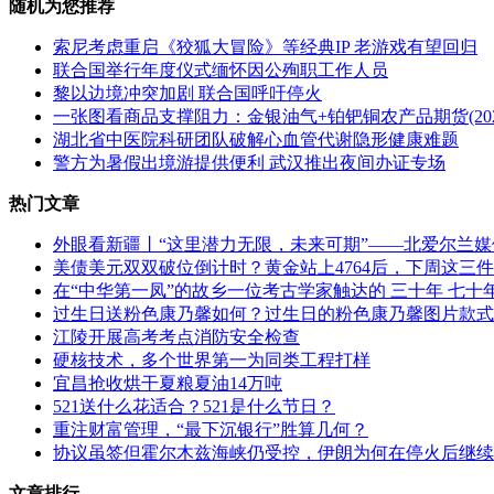
随机为您推荐
索尼考虑重启《狡狐大冒险》等经典IP 老游戏有望回归
联合国举行年度仪式缅怀因公殉职工作人员
黎以边境冲突加剧 联合国呼吁停火
一张图看商品支撑阻力：金银油气+铂钯铜农产品期货(2026
湖北省中医院科研团队破解心血管代谢隐形健康难题
警方为暑假出境游提供便利 武汉推出夜间办证专场
热门文章
外眼看新疆丨“这里潜力无限，未来可期”——北爱尔兰
美债美元双双破位倒计时？黄金站上4764后，下周这三
在“中华第一凤”的故乡一位考古学家触达的 三十年 七十
过生日送粉色康乃馨如何？过生日的粉色康乃馨图片款式
​江陵开展高考考点消防安全检查
硬核技术，多个世界第一为同类工程打样
宜昌抢收烘干夏粮夏油14万吨
521送什么花适合？521是什么节日？
重注财富管理，“最下沉银行”胜算几何？
协议虽签但霍尔木兹海峡仍受控，伊朗为何在停火后继续
文章排行