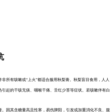
坑
并非所有咳嗽或“上火”都适合服用秋梨膏。秋梨盲目食用，人人
热引起的干咳无痰、咽喉干痛、舌红少苔等症状。若咳嗽伴有白
膏。因其含糖量高且性寒，易伤脾阳，引发或加重消化不良、腹