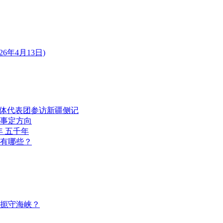
年4月13日)
媒体代表团参访新疆侧记
件事定方向
年 五千年
有哪些？
扼守海峡？