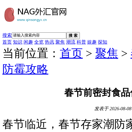
搜索
搜 索
首页
知识
闲趣
全览
热讯
聚焦
潮流
科普
娱趣
探知
当前位置：
首页
>
聚焦
>
防霉攻略
春节前密封食品
发表于
2026-08-08
春节临近，春节存家潮防