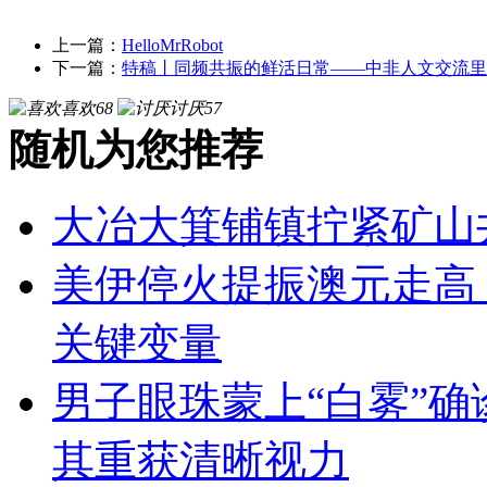
上一篇：
HelloMrRobot
下一篇：
特稿丨同频共振的鲜活日常——中非人文交流里
喜欢
68
讨厌
57
随机为您推荐
大冶大箕铺镇拧紧矿山
美伊停火提振澳元走高
关键变量
男子眼珠蒙上“白雾”确
其重获清晰视力