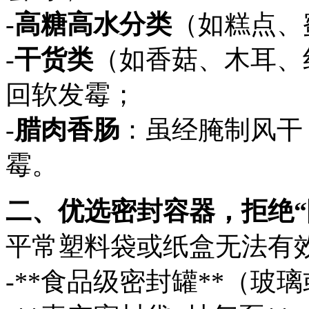
-
高糖高水分类
（如糕点、
-
干货类
（如香菇、木耳、
回软发霉；
-
腊肉香肠
：虽经腌制风干
霉。
二、优选密封容器，拒绝“
平常塑料袋或纸盒无法有
-**食品级密封罐**（玻