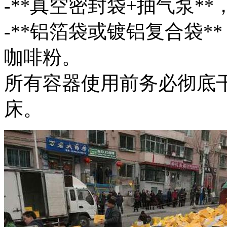
-**真空密封袋+抽气泵*
-**铝箔袋或镀铝复合袋
咖啡粉。
所有容器使用前务必彻底
床。