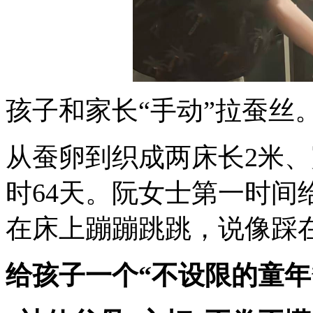
孩子和家长“手动”拉蚕丝
从蚕卵到织成两床长2米、
时64天。阮女士第一时间
在床上蹦蹦跳跳，说像踩
给孩子一个“不设限的童年