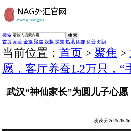
搜索
搜 索
首页
潮流
全览
聚焦
娱趣
探知
热讯
闲趣
科普
知识
当前位置：
首页
>
聚焦
>
愿，客厅养蚕1.2万只，“
武汉“神仙家长”为圆儿子心愿，
发表于
2026-08-06