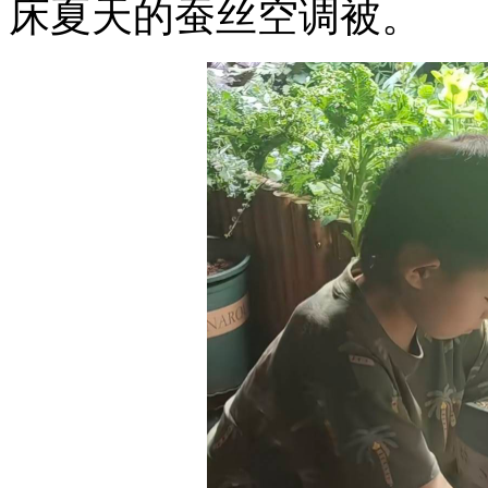
床夏天的蚕丝空调被。