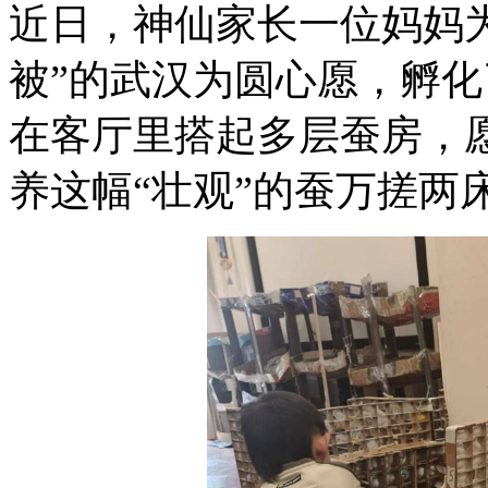
近日，神仙家长一位妈妈为
被”的武汉为圆心愿，孵化
在客厅里搭起多层蚕房，愿
养这幅“壮观”的蚕万搓两