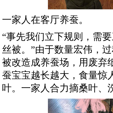
一家人在客厅养蚕。
“事先我们立下规则，需
丝被。”由于数量宏伟，
被改造成养蚕场，用废弃纸
蚕宝宝越长越大，食量惊人
叶。一家人合力摘桑叶、