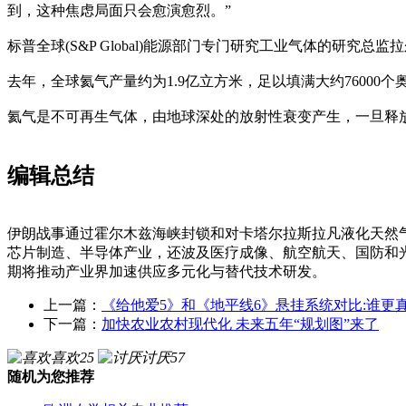
到，这种焦虑局面只会愈演愈烈。”
标普全球(S&P Global)能源部门专门研究工业气体的研
去年，全球氦气产量约为1.9亿立方米，足以填满大约76000
氦气是不可再生气体，由地球深处的放射性衰变产生，一旦释
编辑总结
伊朗战事通过霍尔木兹海峡封锁和对卡塔尔拉斯拉凡液化天然
芯片制造、半导体产业，还波及医疗成像、航空航天、国防和
期将推动产业界加速供应多元化与替代技术研发。
上一篇：
《给他爱5》和《地平线6》悬挂系统对比:谁更真
下一篇：
加快农业农村现代化 未来五年“规划图”来了
喜欢
25
讨厌
57
随机为您推荐