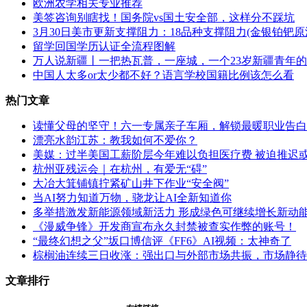
欧洲农学相关专业推荐
美签咨询别瞎找！国务院vs国土安全部，这样分不踩坑
3月30日美市更新支撑阻力：18品种支撑阻力(金银铂钯
留学回国学历认证全流程图解
万人说新疆丨一把热瓦普，一座城，一个23岁新疆青年
中国人太多or太少都不好？语言学校国籍比例该怎么看
热门文章
读懂父母的坚守！六一专属亲子车厢，解锁最暖职业告白
漂亮水韵江苏：教我如何不爱你？
美媒：过半美国工薪阶层今年难以负担医疗费 被迫推迟
杭州亚残运会｜在杭州，有爱无“碍”
大冶大箕铺镇拧紧矿山井下作业“安全阀”
当AI努力知道万物，骁龙让AI全新知道你
多举措激发新能源领域新活力 形成绿色可继续增长新动
《漫威争锋》开发商宣布永久封禁被查实作弊的账号！
“最终幻想之父”坂口博信评《FF6》AI视频：太神奇了
棕榈油连续三日收涨：强出口与外部市场共振，市场静待
文章排行