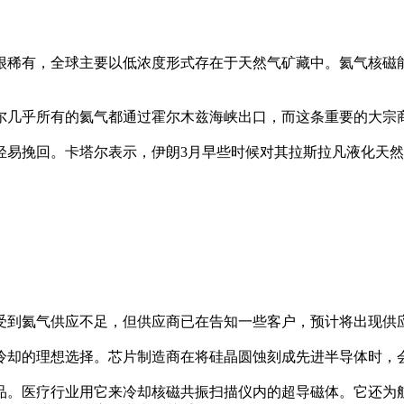
很稀有，全球主要以低浓度形式存在于天然气矿藏中。氦气核磁
尔几乎所有的氦气都通过霍尔木兹海峡出口，而这条重要的大宗
轻易挽回。卡塔尔表示，伊朗3月早些时候对其拉斯拉凡液化天
受到氦气供应不足，但供应商已在告知一些客户，预计将出现供
冷却的理想选择。芯片制造商在将硅晶圆蚀刻成先进半导体时，
。医疗行业用它来冷却核磁共振扫描仪内的超导磁体。它还为航空