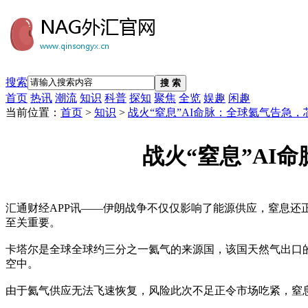
搜索
搜 索
首页
热讯
潮流
知识
科普
探知
聚焦
全览
娱趣
闲趣
当前位置：
首页
>
知识
>
战火“窒息”AI命脉：全球氦气告急
战火“窒息”AI
汇通财经APP讯——伊朗战争不仅仅影响了能源供应，窒息还
至关重要。
卡塔尔是全球全球约三分之一氦气的来源国，该国天然气出口
空中。
由于氦气供应无法飞速恢复，风险此次不足正令市场吃紧，窒