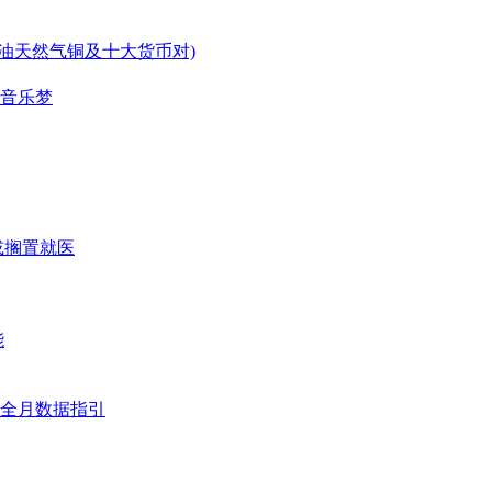
原油天然气铜及十大货币对)
的音乐梦
或搁置就医
能
全月数据指引