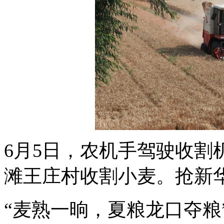
6月5日，农机手驾驶收割
滩王庄村收割小麦。抢新
“麦熟一晌，夏粮龙口夺粮