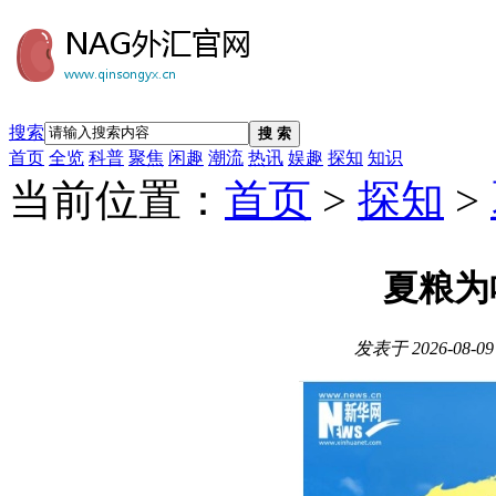
搜索
搜 索
首页
全览
科普
聚焦
闲趣
潮流
热讯
娱趣
探知
知识
当前位置：
首页
>
探知
>
夏粮为
发表于
2026-08-09