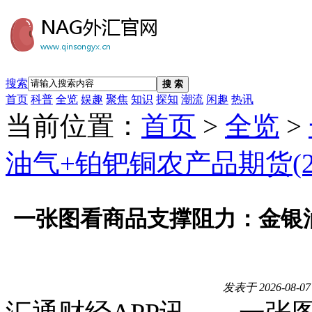
搜索
搜 索
首页
科普
全览
娱趣
聚焦
知识
探知
潮流
闲趣
热讯
当前位置：
首页
>
全览
>
油气+铂钯铜农产品期货(20
一张图看商品支撑阻力：金银油气
发表于
2026-08-07