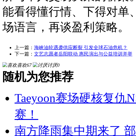
能看得懂行情、下得对单
场语言，再谈盈利策略。
上一篇：
海峡油轮遇袭供应断裂 引发全球石油危机？
下一篇：
文艺志愿者岳阳联动 惠民演出与公益培训并举
喜欢
67
讨厌
0
随机为您推荐
Taeyoon赛场硬核复仇
赛！
南方降雨集中期来了 