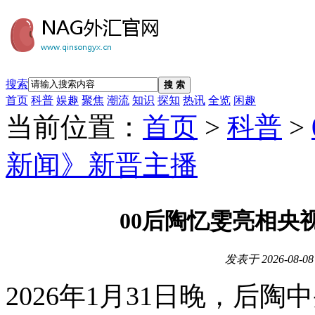
搜索
搜 索
首页
科普
娱趣
聚焦
潮流
知识
探知
热讯
全览
闲趣
当前位置：
首页
>
科普
>
新闻》新晋主播
00后陶忆雯亮相央
发表于
2026-08-08
2026年1月31日晚，后