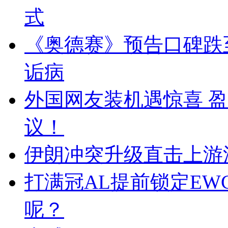
式
《奥德赛》预告口碑跌
诟病
外国网友装机遇惊喜 
议！
伊朗冲突升级直击上游
打满冠AL提前锁定EW
呢？