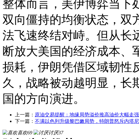
整体而言，美伊博弈当下
双向僵持的均衡状态，双
法飞速终结对峙。但从长
断放大美国的经济成本、
损耗，伊朗凭借区域韧性
久，战略被动越明显，长
国的方向演进。
上一篇：
原油交易提醒：地缘局势溢价推高油价大幅走强
下一篇：
不满以色列升级黎巴嫩局势，特朗普怒斥内塔尼
喜欢
69
讨厌
37