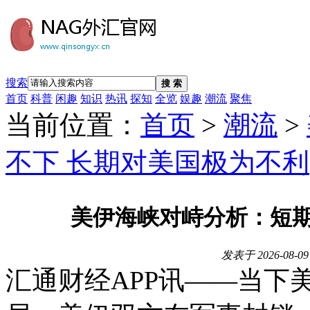
搜索
搜 索
首页
科普
闲趣
知识
热讯
探知
全览
娱趣
潮流
聚焦
当前位置：
首页
>
潮流
>
不下 长期对美国极为不利
美伊海峡对峙分析：短期
发表于
2026-08-09
汇通财经APP讯——当下